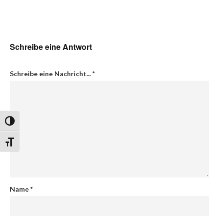
Schreibe eine Antwort
Schreibe eine Nachricht...
*
Umschalten auf hohe Kontraste
Schrift vergrößern
Name
*