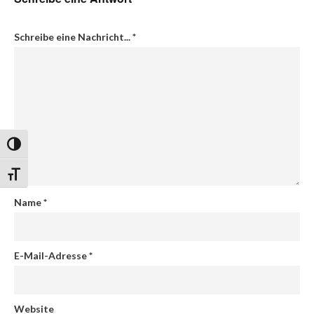
Schreibe eine Nachricht...
*
Umschalten auf hohe Kontraste
Schrift vergrößern
Name
*
E-Mail-Adresse
*
Website