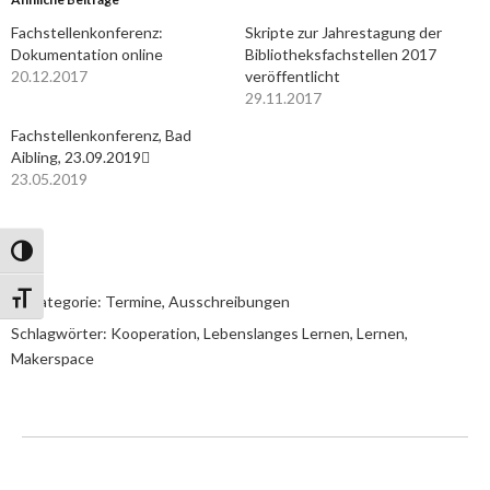
Fachstellenkonferenz:
Skripte zur Jahrestagung der
Dokumentation online
Bibliotheksfachstellen 2017
20.12.2017
veröffentlicht
29.11.2017
Fachstellenkonferenz, Bad
Aibling, 23.09.2019
23.05.2019
Umschalten auf hohe Kontraste
Schrift vergrößern
In Kategorie:
Termine, Ausschreibungen
Schlagwörter:
Kooperation
,
Lebenslanges Lernen
,
Lernen
,
Makerspace