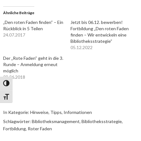
Ähnliche Beiträge
„Den roten Faden finden“ – Ein
Jetzt bis 06.12. bewerben!
Rückblick in 5 Teilen
Fortbildung „Den roten Faden
24.07.2017
finden – Wir entwickeln eine
Bibliotheksstrategie“
05.12.2022
Der „Rote Faden“ geht in die 3.
Runde – Anmeldung erneut
möglich
08.06.2018
Umschalten auf hohe Kontraste
Schrift vergrößern
In Kategorie:
Hinweise, Tipps, Informationen
Schlagwörter:
Bibliotheksmanagement
,
Bibliotheksstrategie
,
Fortbildung
,
Roter Faden